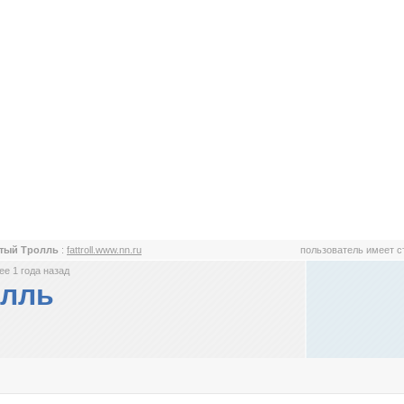
стый Тролль
:
fattroll.www.nn.ru
пользователь имеет 
е 1 года назад
олль