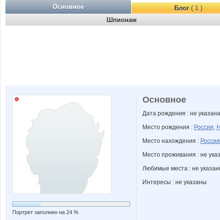
Основное
Блог
( 1 )
Шпионаж
Основное
Дата рождения : не указан
Место рождения :
Россия
,
Н
Место нахождения :
Россия
Место проживания : не ука
Любимые места : не указа
Интересы : не указаны
Портрет заполнен на 24 %