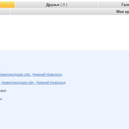
Друзья
( 0 )
Гал
Мне н
а
ижегородская обл.
,
Нижний Новгород
,
Нижегородская обл.
,
Нижний Новгород
зано
ны