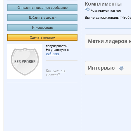
Комплименты
Отправить приватное сообщение
Комплиментов нет.
Вы не авторизованы! Чтоб
Добавить в друзья
Игнорировать
Сделать подарок
Метки лидеров
популярность:
Не участвует в
рейтинге
Интервью
Как получить
уровень?