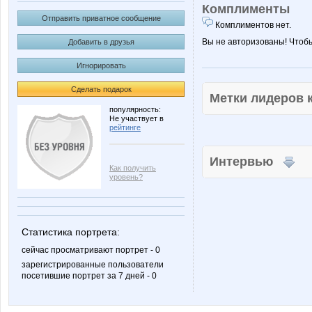
Комплименты
Отправить приватное сообщение
Комплиментов нет.
Вы не авторизованы! Чтоб
Добавить в друзья
Игнорировать
Сделать подарок
Метки лидеров
популярность:
Не участвует в
рейтинге
Интервью
Как получить
уровень?
Статистика портрета:
сейчас просматривают портрет - 0
зарегистрированные пользователи
посетившие портрет за 7 дней - 0